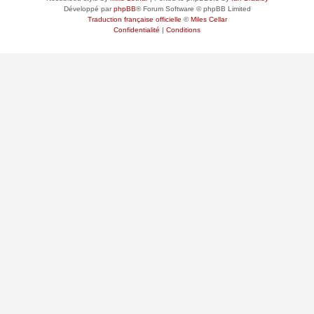
Développé par
phpBB
® Forum Software © phpBB Limited
Traduction française officielle
©
Miles Cellar
Confidentialité
|
Conditions