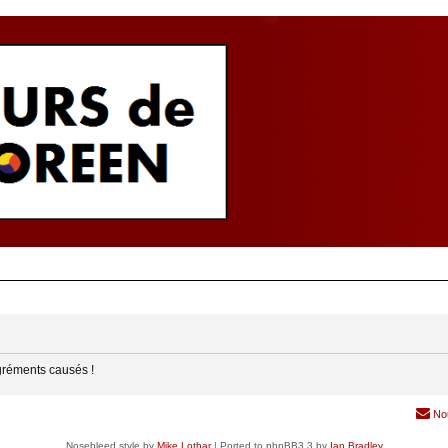
gréments causés !
No
Nosebleed style by
Mike Lothar
| Ported to phpBB3.3 by
Ian Bradley