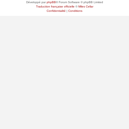
Développé par
phpBB
® Forum Software © phpBB Limited
Traduction française officielle
©
Miles Cellar
Confidentialité
|
Conditions