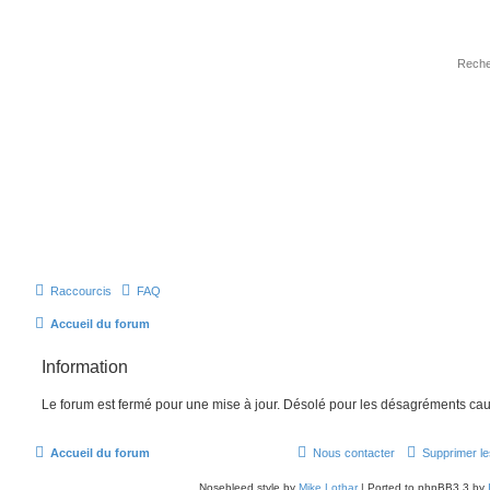
Raccourcis
FAQ
Accueil du forum
Information
Le forum est fermé pour une mise à jour. Désolé pour les désagréments cau
Accueil du forum
Nous contacter
Supprimer le
Nosebleed style by
Mike Lothar
| Ported to phpBB3.3 by