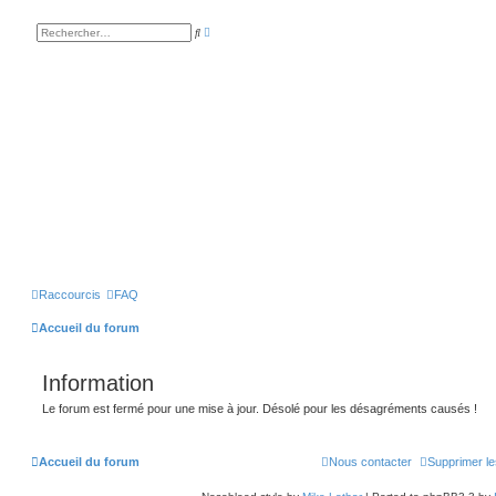
R
R
e
e
c
c
h
h
e
e
r
r
c
c
h
h
e
e
a
r
v
a
n
c
é
e
Raccourcis
FAQ
Accueil du forum
Information
Le forum est fermé pour une mise à jour. Désolé pour les désagréments causés !
Accueil du forum
Nous contacter
Supprimer le