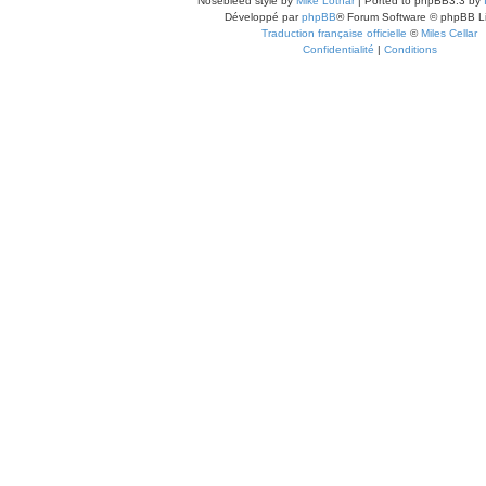
Nosebleed style by
Mike Lothar
| Ported to phpBB3.3 by
Développé par
phpBB
® Forum Software © phpBB L
Traduction française officielle
©
Miles Cellar
Confidentialité
|
Conditions