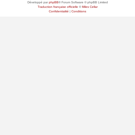
Développé par
phpBB
® Forum Software © phpBB Limited
Traduction française officielle
©
Miles Cellar
Confidentialité
|
Conditions