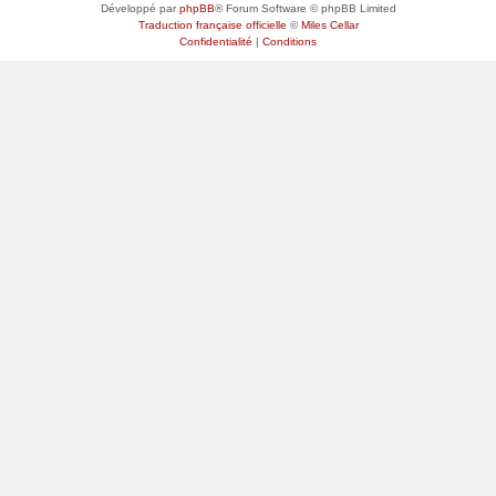
Développé par
phpBB
® Forum Software © phpBB Limited
Traduction française officielle
©
Miles Cellar
Confidentialité
|
Conditions