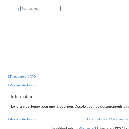
rechercher
recherche
avancée
Raccourcis
FAQ
Accueil du forum
Information
Le forum est fermé pour une mise à jour. Désolé pour les désagréments cau
Accueil du forum
Nous contacter
Supprimer le
Nosebleed style by
Mike Lothar
| Ported to phpBB3.3 by