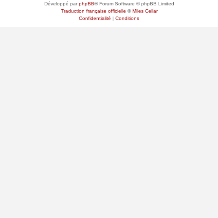
Développé par
phpBB
® Forum Software © phpBB Limited
Traduction française officielle
©
Miles Cellar
Confidentialité
|
Conditions