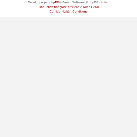
Développé par
phpBB
® Forum Software © phpBB Limited
Traduction française officielle
©
Miles Cellar
Confidentialité
|
Conditions