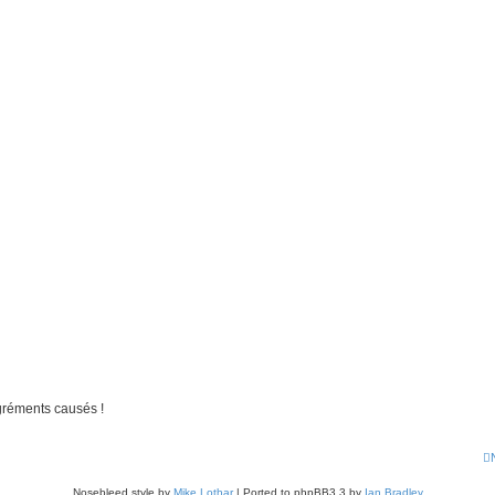
gréments causés !
Nosebleed style by
Mike Lothar
| Ported to phpBB3.3 by
Ian Bradley