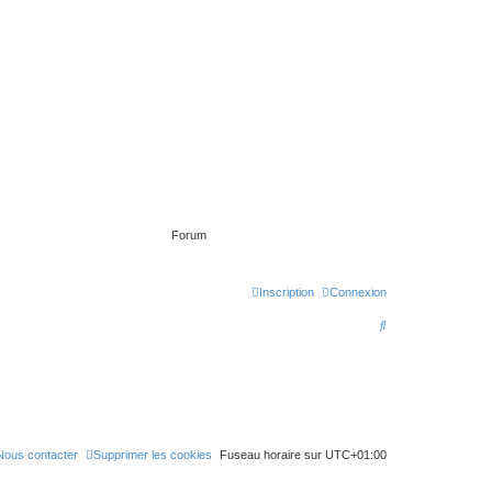
Forum
Inscription
Connexion
R
e
c
h
e
Nous contacter
Supprimer les cookies
Fuseau horaire sur
UTC+01:00
r
c