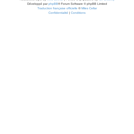
Développé par
phpBB
® Forum Software © phpBB Limited
Traduction française officielle
©
Miles Cellar
Confidentialité
|
Conditions