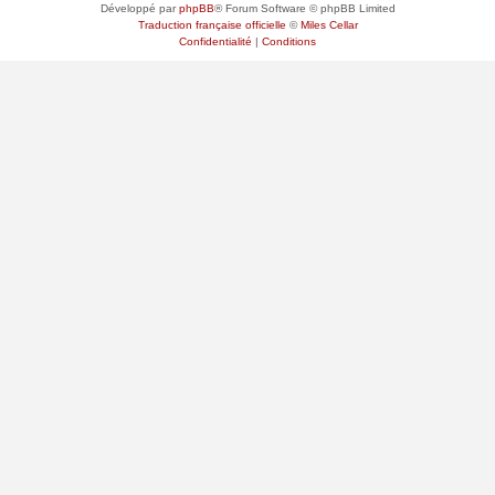
Développé par
phpBB
® Forum Software © phpBB Limited
Traduction française officielle
©
Miles Cellar
Confidentialité
|
Conditions