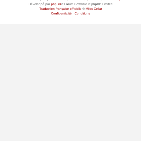
Développé par
phpBB
® Forum Software © phpBB Limited
Traduction française officielle
©
Miles Cellar
Confidentialité
|
Conditions