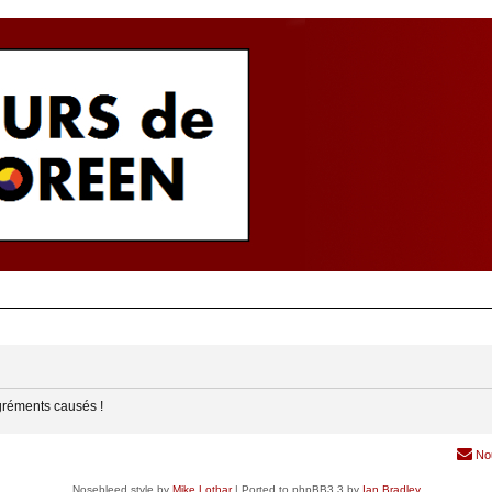
gréments causés !
No
Nosebleed style by
Mike Lothar
| Ported to phpBB3.3 by
Ian Bradley