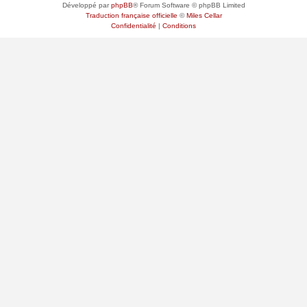
Développé par
phpBB
® Forum Software © phpBB Limited
Traduction française officielle
©
Miles Cellar
Confidentialité
|
Conditions