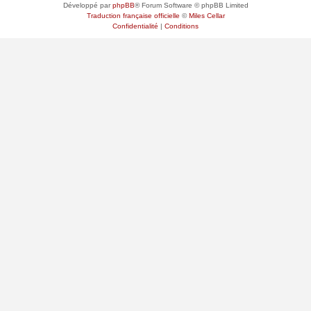
Développé par
phpBB
® Forum Software © phpBB Limited
Traduction française officielle
©
Miles Cellar
Confidentialité
|
Conditions