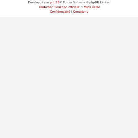
Développé par
phpBB
® Forum Software © phpBB Limited
Traduction française officielle
©
Miles Cellar
Confidentialité
|
Conditions