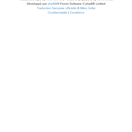
Développé par
phpBB
® Forum Software © phpBB Limited
Traduction française officielle
©
Miles Cellar
Confidentialité
|
Conditions