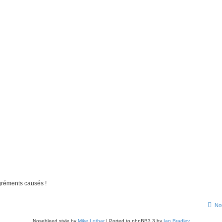
gréments causés !
No
Nosebleed style by
Mike Lothar
| Ported to phpBB3.3 by
Ian Bradley