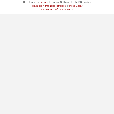
Développé par
phpBB
® Forum Software © phpBB Limited
Traduction française officielle
©
Miles Cellar
Confidentialité
|
Conditions