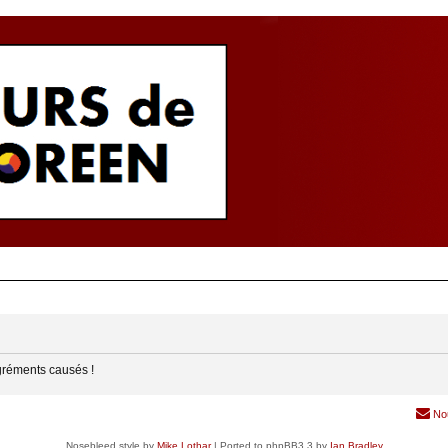
gréments causés !
No
Nosebleed style by
Mike Lothar
| Ported to phpBB3.3 by
Ian Bradley