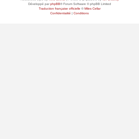
Développé par
phpBB
® Forum Software © phpBB Limited
Traduction française officielle
©
Miles Cellar
Confidentialité
|
Conditions