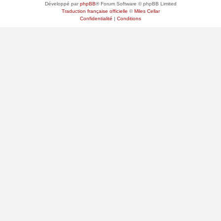
Développé par
phpBB
® Forum Software © phpBB Limited
Traduction française officielle
©
Miles Cellar
Confidentialité
|
Conditions