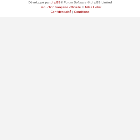
Développé par
phpBB
® Forum Software © phpBB Limited
Traduction française officielle
©
Miles Cellar
Confidentialité
|
Conditions