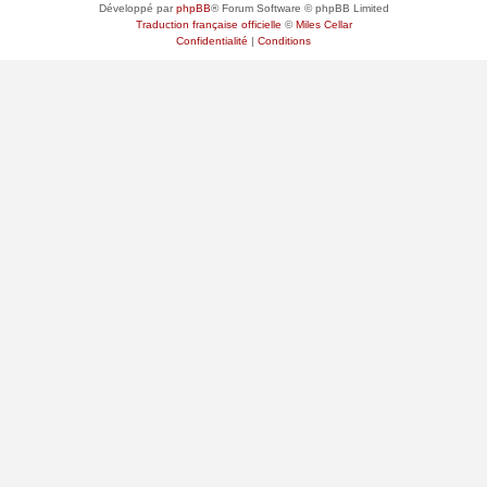
Développé par
phpBB
® Forum Software © phpBB Limited
Traduction française officielle
©
Miles Cellar
Confidentialité
|
Conditions