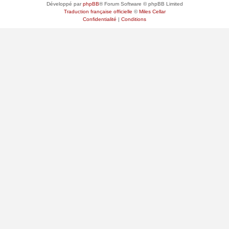
Développé par
phpBB
® Forum Software © phpBB Limited
Traduction française officielle
©
Miles Cellar
Confidentialité
|
Conditions