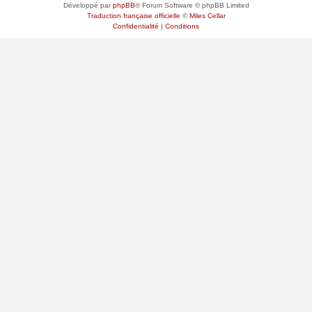
Développé par
phpBB
® Forum Software © phpBB Limited
Traduction française officielle
©
Miles Cellar
Confidentialité
|
Conditions