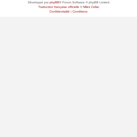
Développé par
phpBB
® Forum Software © phpBB Limited
Traduction française officielle
©
Miles Cellar
Confidentialité
|
Conditions