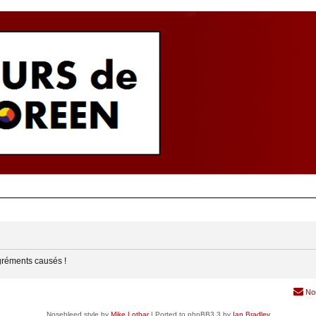
gréments causés !
No
Nosebleed style by
Mike Lothar
| Ported to phpBB3.3 by
Ian Bradley