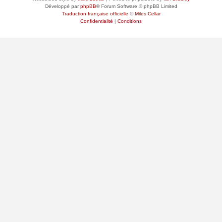
Développé par
phpBB
® Forum Software © phpBB Limited
Traduction française officielle
©
Miles Cellar
Confidentialité
|
Conditions