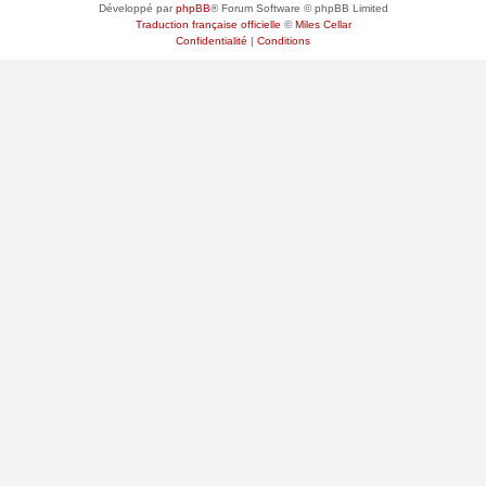
Développé par
phpBB
® Forum Software © phpBB Limited
Traduction française officielle
©
Miles Cellar
Confidentialité
|
Conditions