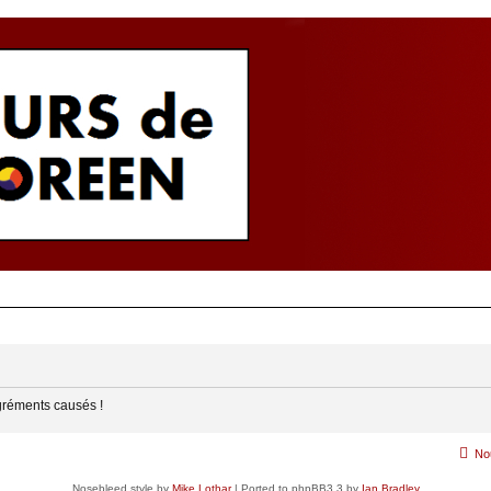
gréments causés !
No
Nosebleed style by
Mike Lothar
| Ported to phpBB3.3 by
Ian Bradley