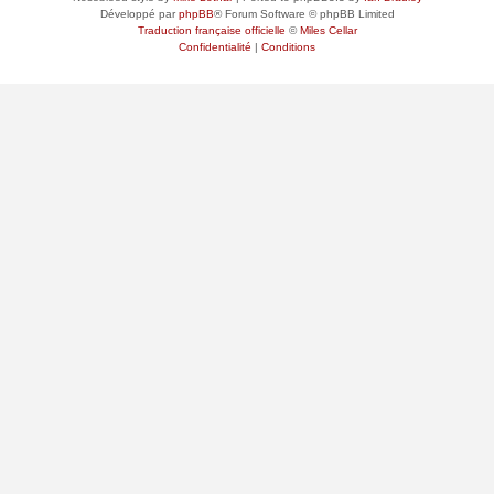
Développé par
phpBB
® Forum Software © phpBB Limited
Traduction française officielle
©
Miles Cellar
Confidentialité
|
Conditions