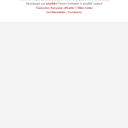
Développé par
phpBB
® Forum Software © phpBB Limited
Traduction française officielle
©
Miles Cellar
Confidentialité
|
Conditions