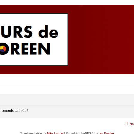
gréments causés !
No
Nosebleed style by
Mike Lothar
| Ported to phpBB3.3 by
Ian Bradley