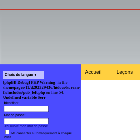
Accueil
Leçons
Choix de langue
[phpBB Debug] PHP Warning
: in file
/homepages/11/d292329436/htdocs/korean-
fr/includes/pub_left.php
on line
54
:
Undefined variable $err
Identifiant:
Mot de passe:
J'ai oublié mon mot de passe
Me connecter automatiquement à chaque
visite