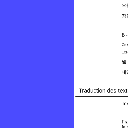
오
잠
B -
Ce s
Exe
뭘
내
Traduction des text
Tex
Fra
fai