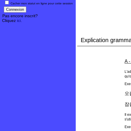
Cacher mon statut en ligne pour cette session
Pas encore inscrit?
Cliquez
ici
.
Explication gramma
A 
L'ad
qu'o
Exe
오
잠
Il 
s'ut
Exe