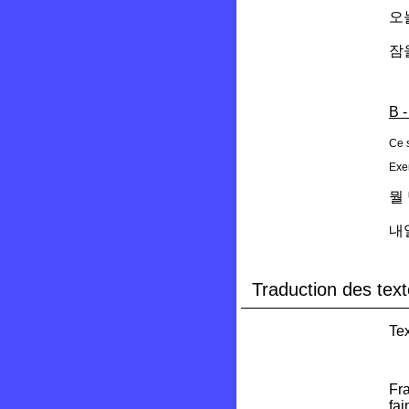
오
잠
B -
Ce s
Exe
뭘
내
Traduction des text
Tex
Fra
fai