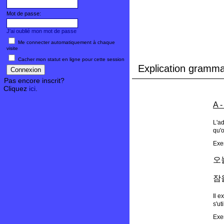
Mot de passe:
J'ai oublié mon mot de passe
Me connecter automatiquement à chaque
visite
Cacher mon statut en ligne pour cette session
Explication gramma
Pas encore inscrit?
Cliquez
ici
.
A 
L'ad
qu'o
Exe
오
잠
Il 
s'ut
Exe