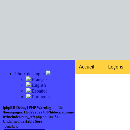
Accueil
Leçons
Choix de langue
Français
English
Español
Português
[phpBB Debug] PHP Warning
: in file
/homepages/11/d292329436/htdocs/korean-
fr/includes/pub_left.php
on line
54
:
Undefined variable $err
Identifiant: