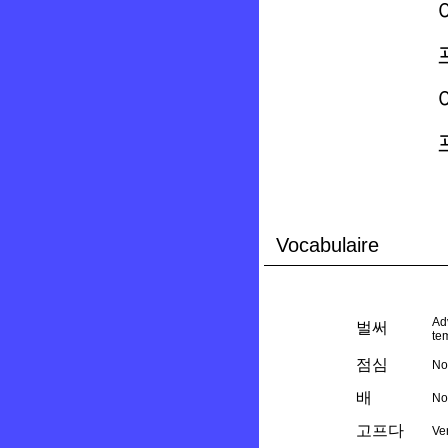
Vocabulaire
Ad
벌써
te
점심
N
배
N
고프다
Ver