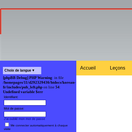
Accueil
Leçons
Choix de langue
[phpBB Debug] PHP Warning
: in file
/homepages/11/d292329436/htdocs/korean-
fr/includes/pub_left.php
on line
54
:
Undefined variable $err
Identifiant:
Mot de passe:
J'ai oublié mon mot de passe
Me connecter automatiquement à chaque
visite