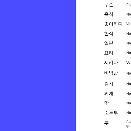
무슨
Pr
음식
N
좋아하다
Ve
한식
N
일본
No
요리
N
시키다
Ve
비빔밥
N
김치
N
찌개
N
맛
N
순두부
N
Par
못
gr