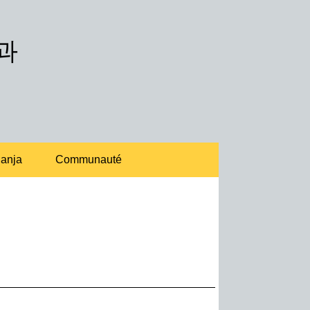
과
anja
Communauté