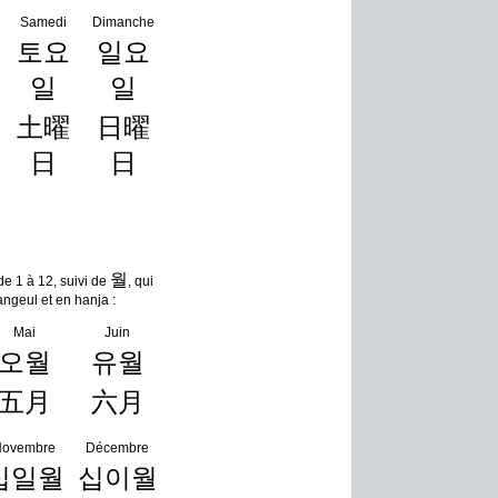
Samedi
Dimanche
토요
일요
일
일
土曜
日曜
日
日
월
e 1 à 12, suivi de
, qui
hangeul et en hanja :
Mai
Juin
오월
유월
五月
六月
Novembre
Décembre
십일월
십이월