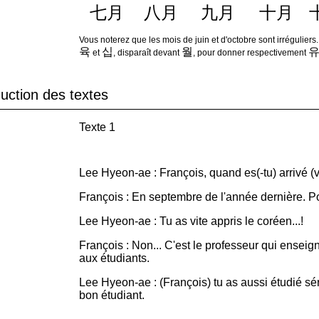
七月
八月
九月
十月
Vous noterez que les mois de juin et d'octobre sont irréguliers
육
십
월
et
, disparaît devant
, pour donner respectivement
ction des textes
Texte 1
Lee Hyeon-ae : François, quand es(-tu) arrivé 
François : En septembre de l'année dernière. P
Lee Hyeon-ae : Tu as vite appris le coréen...!
François : Non... C'est le professeur qui ensei
aux étudiants.
Lee Hyeon-ae : (François) tu as aussi étudié s
bon étudiant.