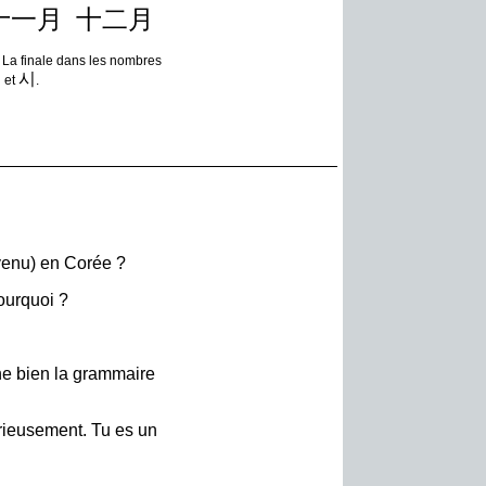
十一月
十二月
. La finale dans les nombres
유
시
et
.
(venu) en Corée ?
ourquoi ?
gne bien la grammaire
érieusement. Tu es un