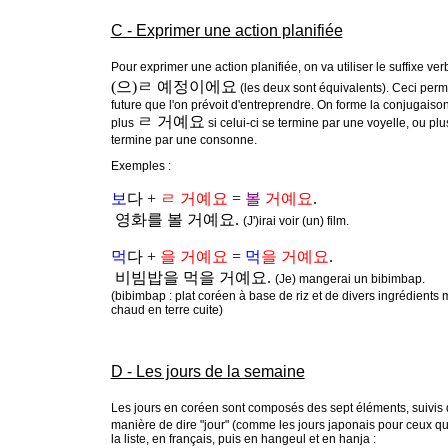
C - Exprimer une action planifiée
Pour exprimer une action planifiée, on va utiliser le suffixe ver
(으)ㄹ 예정이에요
(les deux sont équivalents). Ceci perm
future que l'on prévoit d'entreprendre. On forme la conjugaison
ㄹ 거예요
plus
si celui-ci se termine par une voyelle, ou pl
termine par une consonne.
Exemples :
보
다 +
ㄹ 거예요
=
볼
거예요
.
영화를 볼 거예요.
(J')irai voir (un) film.
먹
다 +
을 거예요
=
먹
을 거예요
.
비빔밥을 먹을 거예요.
(Je) mangerai un bibimbap.
(bibimbap : plat coréen à base de riz et de divers ingrédient
chaud en terre cuite)
D - Les jours de la semaine
Les jours en coréen sont composés des sept éléments, suivis
manière de dire "jour" (comme les jours japonais pour ceux qui 
la liste, en français, puis en hangeul et en hanja :