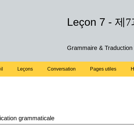
Leçon 7 -
제7
Grammaire & Traduction
il
Leçons
Conversation
Pages utiles
H
cation grammaticale