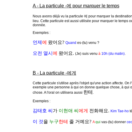
A - La particule -에 pour marquer le temps
Nous avons déjà vu la particule 에 pour marquer la destination 
lieu. Cette particule est aussi utilisée pour marquer le temps 
donnée.
Exemples :
언제
에
왔어요?
Quand
es-(tu) venu ?
오전 열시
에
왔어요.
(Je) suis venu
à
10h (du matin)
.
B - La particule -에게
Cette particule s'utilise après l'objet qu'une action affecte. On 
exemple une personne à qui on donne quelque chose, à qui ou
한테
chose. A l'oral on utilisera aussi
.
Exemples :
김태호 씨
가
이현애 씨
에게
전화해요.
Kim Tae-ho
t
이 것
을
누구
한테
줄 거예요?
A
qui
vas-(tu) donner
cec