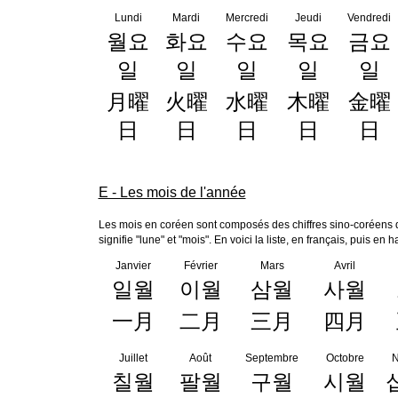
Lundi
Mardi
Mercredi
Jeudi
Vendredi
월요
화요
수요
목요
금요
일
일
일
일
일
月曜
火曜
水曜
木曜
金曜
日
日
日
日
日
E - Les mois de l'année
Les mois en coréen sont composés des chiffres sino-coréens d
signifie "lune" et "mois". En voici la liste, en français, puis en 
Janvier
Février
Mars
Avril
일월
이월
삼월
사월
一月
二月
三月
四月
Juillet
Août
Septembre
Octobre
칠월
팔월
구월
시월