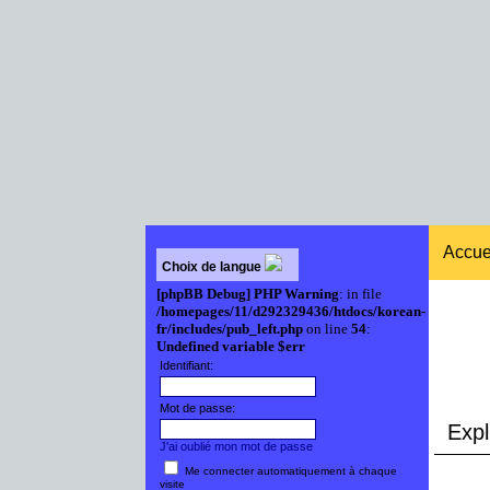
Accue
Choix de langue
[phpBB Debug] PHP Warning
: in file
/homepages/11/d292329436/htdocs/korean-
fr/includes/pub_left.php
on line
54
:
Undefined variable $err
Identifiant:
Mot de passe:
Expli
J'ai oublié mon mot de passe
Me connecter automatiquement à chaque
visite