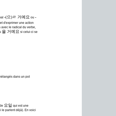
-(으)ㄹ 거예요
-
bal
ou
et d'exprimer une action
 avec le radical du verbe,
을 거예요
us
si celui-ci se
s mélangés dans un pot
요일
 de
qui est une
le parlent déjà). En voici