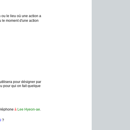
ou le lieu où une action a
ou le moment d'une action
l'utilisera pour désigner par
 pour qui on fait quelque
éléphone
à
Lee Hyeon-ae
.
i
?