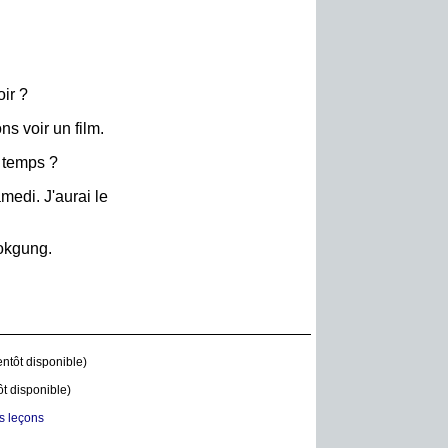
ir ?
ns voir un film.
e temps ?
medi. J'aurai le
okgung.
entôt disponible)
ôt disponible)
es leçons