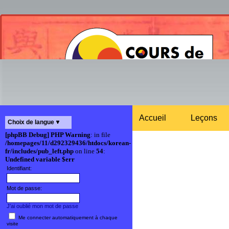
Accueil
Leçons
Choix de langue
[phpBB Debug] PHP Warning
: in file
/homepages/11/d292329436/htdocs/korean-
fr/includes/pub_left.php
on line
54
:
Undefined variable $err
Identifiant:
Mot de passe:
J'ai oublié mon mot de passe
Me connecter automatiquement à chaque
visite