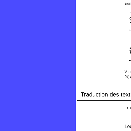
sign
Vous
육
Traduction des text
Tex
Lee