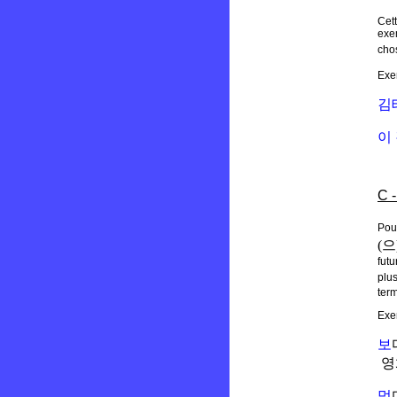
Cett
exe
chos
Exe
김
이
C -
Pour
(
futu
plu
ter
Exe
보
영
먹