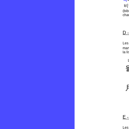
비
(bib
chau
D -
Les
mani
la l
E -
Les