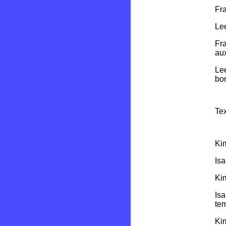
Fra
Lee
Fra
aux
Lee
bon
Tex
Kim
Isa
Kim
Isa
te
Ki