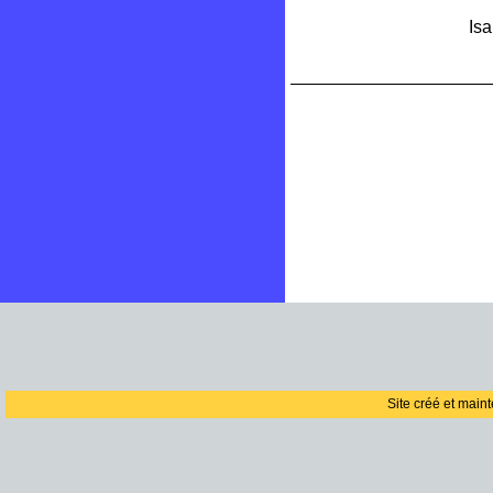
Isa
Site créé et main