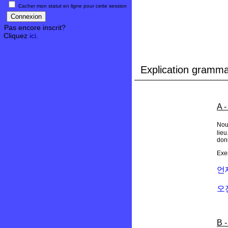
Cacher mon statut en ligne pour cette session
Pas encore inscrit?
Cliquez
ici
.
Explication gramma
A -
Nous
lieu
don
Exe
언
오
B 