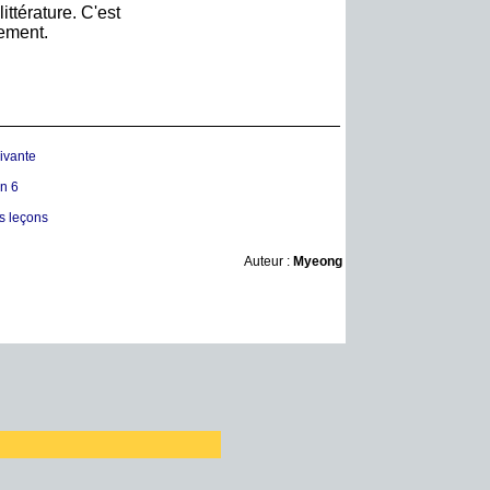
ittérature. C'est
sement.
ivante
on 6
es leçons
Auteur :
Myeong