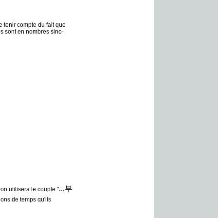
e tenir compte du fait que
es sont en nombres sino-
...부
on utilisera le couple "
tions de temps qu'ils