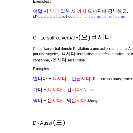
Exemples :
여덟 시
부터
열한 시
까지
도서관에 공부해요.
(J') étudie à la bibliothèque
de
huit heures
à
onze heures
.
-(으)ㅂ시다
C - Le suffixe verbal
Ce suffixe verbal dénote l'invitation à une action commune. Ap
-ㅂ시다
par une voyelle,
sera utilisé, et après un radical se
-읍시다
consonne,
sera utilisé.
Exemples :
만나
다 +
ㅂ시다
=
만
납
시다
.
Retrouvons-nous, rencon
가
다 +
ㅂ시다
=
갑
시다
.
Allons.
먹
다 +
읍시다
=
먹
읍시다
.
Mangeons.
(도)
D - Aussi