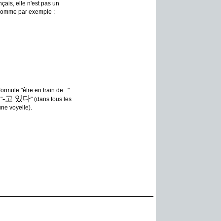
nçais, elle n'est pas un
. Comme par exemple :
ormule "être en train de...".
-고 있다
"
" (dans tous les
ne voyelle).