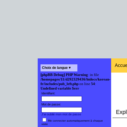
Accue
Choix de langue
[phpBB Debug] PHP Warning
: in file
/homepages/11/d292329436/htdocs/korean-
fr/includes/pub_left.php
on line
54
:
Undefined variable $err
Identifiant:
Mot de passe:
Expli
J'ai oublié mon mot de passe
Me connecter automatiquement à chaque
visite