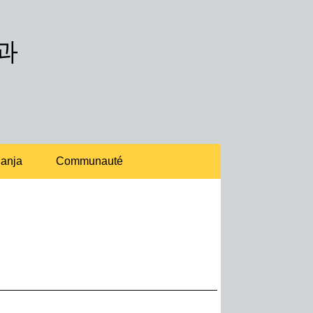
과
anja
Communauté