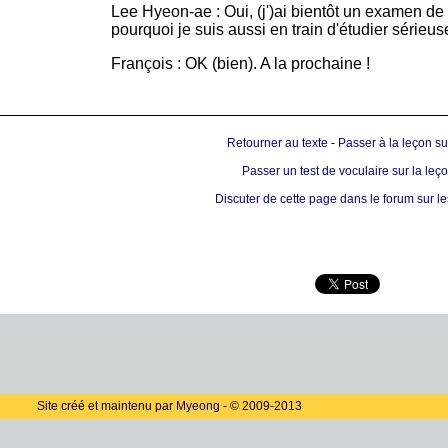
Lee Hyeon-ae : Oui, (j')ai bientôt un examen de l
pourquoi je suis aussi en train d'étudier sérieu
François : OK (bien). A la prochaine !
Retourner au texte
-
Passer à la leçon su
Passer un test de voculaire sur la leç
Discuter de cette page dans le forum sur l
Site créé et maintenu par
Myeong
- © 2009-2013