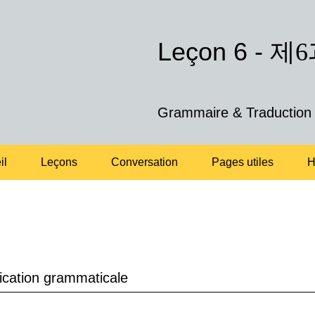
Leçon 6 -
제6
Grammaire & Traduction
il
Leçons
Conversation
Pages utiles
H
cation grammaticale