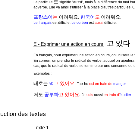
도
La particule
signifie "aussi", mais à la différence du mot fra
adverbe. Elle va ainsi s'utiliser à la place d'autres particules
프랑스어
는
어려워요.
한국어
도
어려워요.
Le français
est difficile.
Le coréen
est
aussi
difficile.
-고 있다
E - Exprimer une action en cours
En français, pour exprimer une action en cours, on utilisera la f
En coréen, on prendra le radical du verbe, auquel on ajoutera 
cas, que le radical du verbe se termine par une consonne ou u
Exemples :
태호는
먹
고 있어요
.
Tae-ho
est en train de
manger
저도
공부하
고 있어요
.
Je
suis
aussi
en train d'
étudier
ction des textes
Texte 1