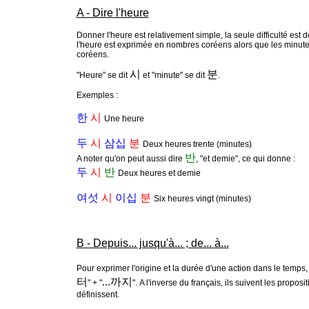
A - Dire l'heure
Donner l'heure est relativement simple, la seule difficulté est d
l'heure est exprimée en nombres coréens alors que les minut
coréens.
시
분
"Heure" se dit
et "minute" se dit
.
Exemples :
한
시
Une heure
두
시
삼십
분
Deux heures trente (minutes)
반
A noter qu'on peut aussi dire
, "et demie", ce qui donne :
두
시
반
Deux heures et demie
여섯
시
이십
분
Six heures vingt (minutes)
B - Depuis... jusqu'à... ; de... à...
Pour exprimer l'origine et la durée d'une action dans le temps, 
터
...까지
" + "
". A l'inverse du français, ils suivent les proposi
définissent.