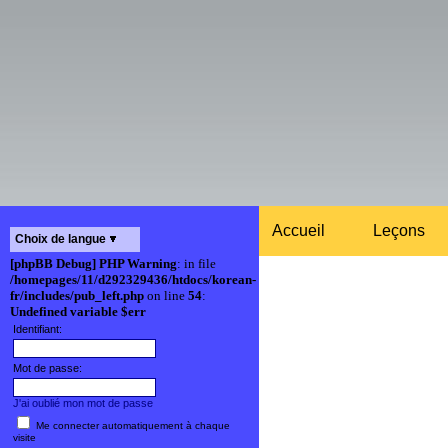
Accueil
Leçons
Choix de langue
[phpBB Debug] PHP Warning
: in file
/homepages/11/d292329436/htdocs/korean-
fr/includes/pub_left.php
on line
54
:
Undefined variable $err
Identifiant:
Mot de passe:
J'ai oublié mon mot de passe
Me connecter automatiquement à chaque
visite