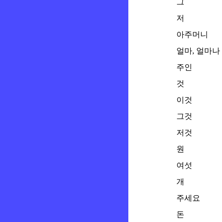
그
저
아주머니
얼마, 얼마나
주인
것
이것
그것
저것
원
여섯
개
주세요
돈