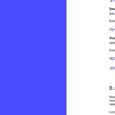
오
Deu
pas
Exe
마
Tro
rad
Exe
먹
쉬
B -
Nou
l'av
suj
La p