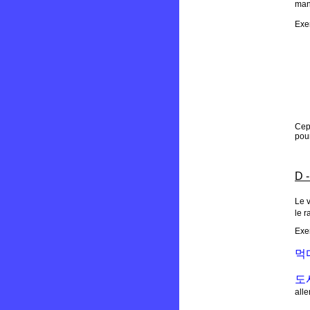
man
Exe
Cep
pour
D -
Le v
le r
Exe
먹
도
alle