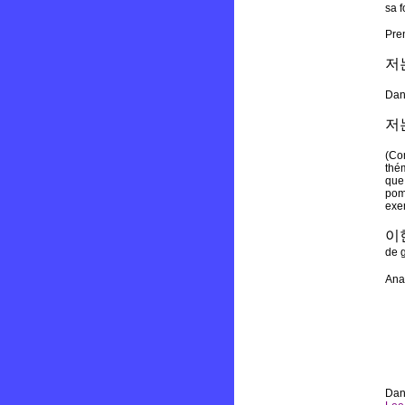
sa f
Pre
저
Dan
저
(Com
thém
que 
pomm
exe
이
de 
Anal
Dan