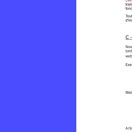
Lee
trad
fon
Tout
d'in
C -
Nous
(un)
verb
Exe
Mai
A l'