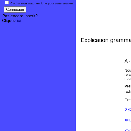
Cacher mon statut en ligne pour cette session
Pas encore inscrit?
Cliquez
ici
.
Explication gramma
A -
Nous
rel
nou
Pre
radi
Exe
가
보