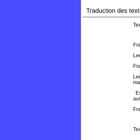
Traduction des text
Tex
Fra
Lee
Fra
Lee
ma
Est
au
Fra
Tex