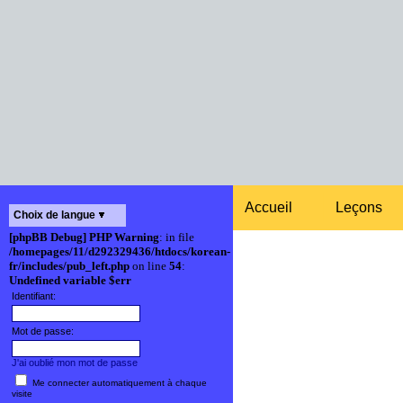
Accueil
Leçons
Choix de langue
[phpBB Debug] PHP Warning
: in file
/homepages/11/d292329436/htdocs/korean-
fr/includes/pub_left.php
on line
54
:
Undefined variable $err
Identifiant:
Mot de passe:
J'ai oublié mon mot de passe
Me connecter automatiquement à chaque
visite