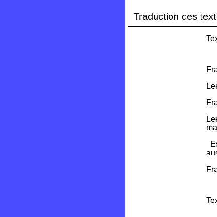
Traduction des text
Tex
Fra
Lee
Fra
Lee
ma
Est
au
Fra
Tex