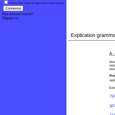
Cacher mon statut en ligne pour cette session
Pas encore inscrit?
Cliquez
ici
.
Explication gramma
A -
Nous
rel
nou
Pre
radi
Exe
가
보