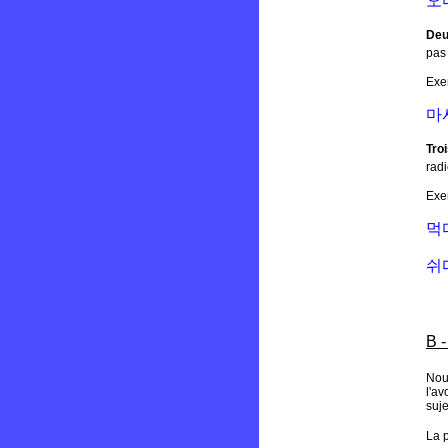
오
Deu
pas
Exe
마
Tro
rad
Exe
먹
쉬
B -
Nou
l'av
suj
La p