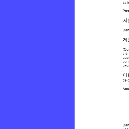
sa f
Pre
저
Dan
저
(Com
thém
que 
pomm
exe
이
de 
Anal
Dan