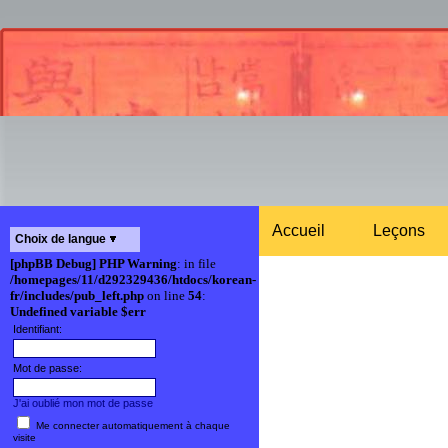
Accueil
Leçons
Choix de langue
[phpBB Debug] PHP Warning
: in file
/homepages/11/d292329436/htdocs/korean-
fr/includes/pub_left.php
on line
54
:
Undefined variable $err
Identifiant:
Mot de passe:
J'ai oublié mon mot de passe
Me connecter automatiquement à chaque
visite