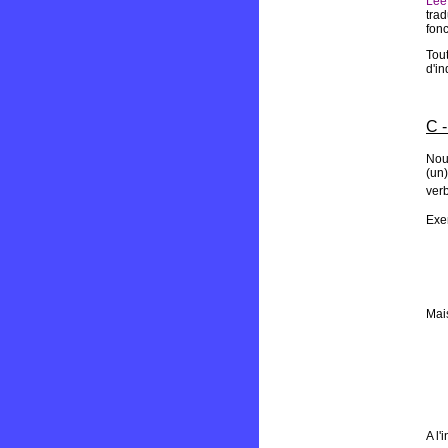
Lee
trad
fon
Tout
d'in
C -
Nous
(un)
verb
Exe
Mai
A l'