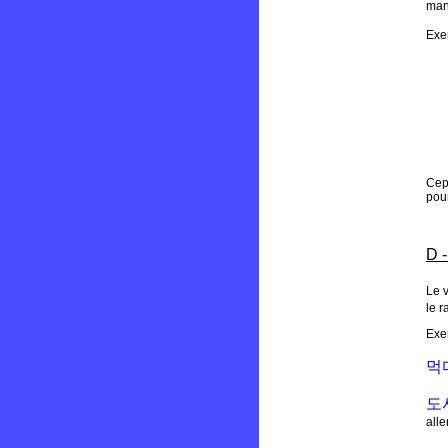
man
Exe
Cep
pour
D -
Le v
le r
Exe
먹
도
alle