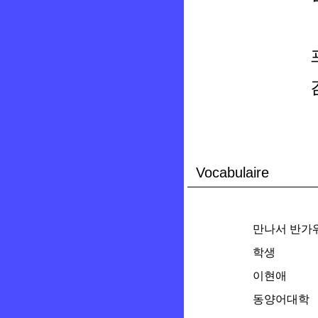
Vocabulaire
만나서 반가
학생
이현애
동양어대학