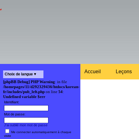
Accueil
Leçons
Choix de langue
[phpBB Debug] PHP Warning
: in file
/homepages/11/d292329436/htdocs/korean-
fr/includes/pub_left.php
on line
54
:
Undefined variable $err
Identifiant:
Mot de passe:
J'ai oublié mon mot de passe
Me connecter automatiquement à chaque
visite