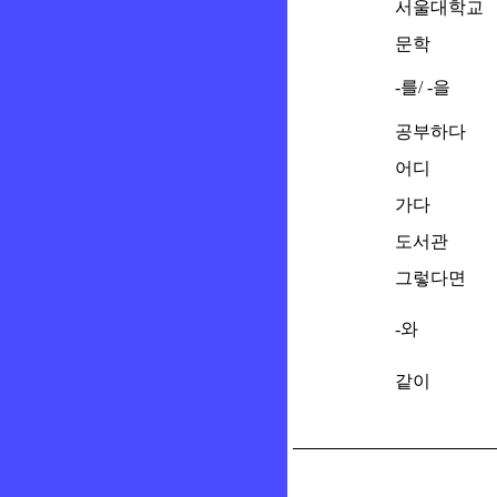
서울대학교
문학
-를/ -을
공부하다
어디
가다
도서관
그렇다면
-와
같이