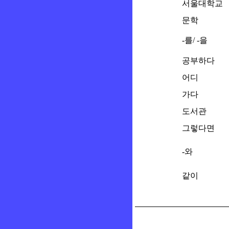
서울대학교
문학
-를/ -을
공부하다
어디
가다
도서관
그렇다면
-와
같이