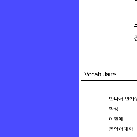
Vocabulaire
만나서 반가
학생
이현애
동양어대학