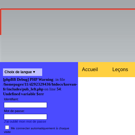
Accueil
Leçons
Choix de langue
[phpBB Debug] PHP Warning
: in file
/homepages/11/d292329436/htdocs/korean-
fr/includes/pub_left.php
on line
54
:
Undefined variable $err
Identifiant:
Mot de passe:
J'ai oublié mon mot de passe
Me connecter automatiquement à chaque
visite