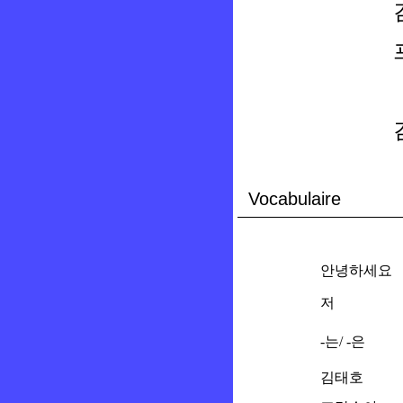
Vocabulaire
안녕하세요
저
-는/ -은
김태호