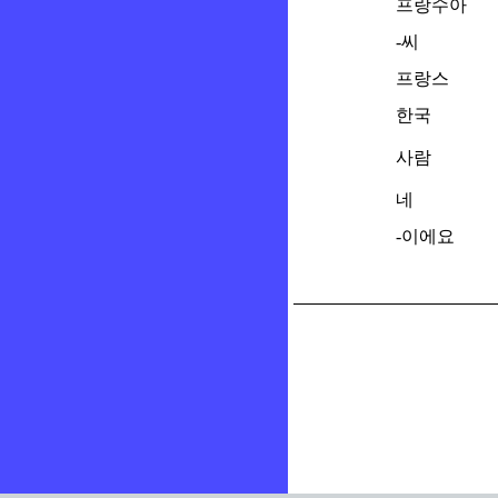
프랑수아
-씨
프랑스
한국
사람
네
-이에요