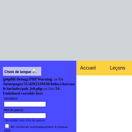
Accueil
Leçons
Choix de langue
[phpBB Debug] PHP Warning
: in file
/homepages/11/d292329436/htdocs/korean-
fr/includes/pub_left.php
on line
54
:
Undefined variable $err
Identifiant:
Mot de passe:
J'ai oublié mon mot de passe
Me connecter automatiquement à chaque
visite