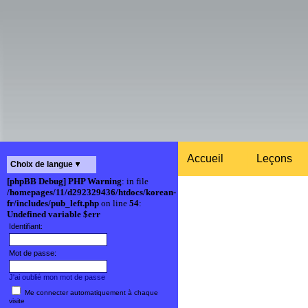
Accueil
Leçons
Choix de langue
[phpBB Debug] PHP Warning
: in file
/homepages/11/d292329436/htdocs/korean-
fr/includes/pub_left.php
on line
54
:
Undefined variable $err
Identifiant:
Mot de passe:
J'ai oublié mon mot de passe
Me connecter automatiquement à chaque
visite