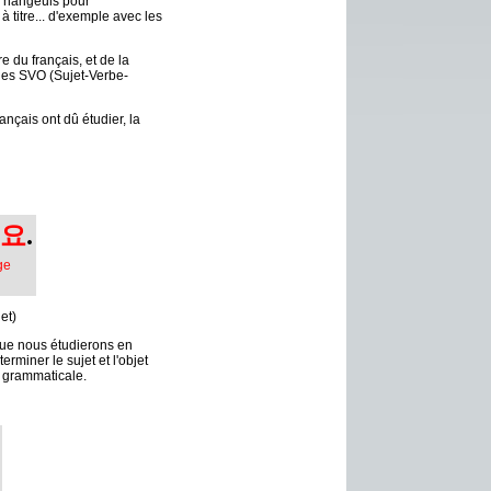
s hangeuls pour
titre... d'exemple avec les
 du français, et de la
ues SVO (Sujet-Verbe-
nçais ont dû étudier, la
요
.
ge
jet)
 que nous étudierons en
rminer le sujet et l'objet
é grammaticale.