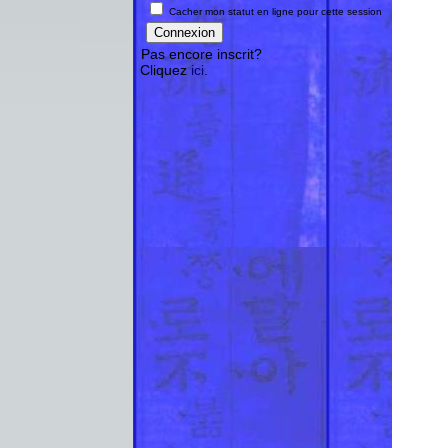
Cacher mon statut en ligne pour cette session
Pas encore inscrit?
Cliquez
ici
.