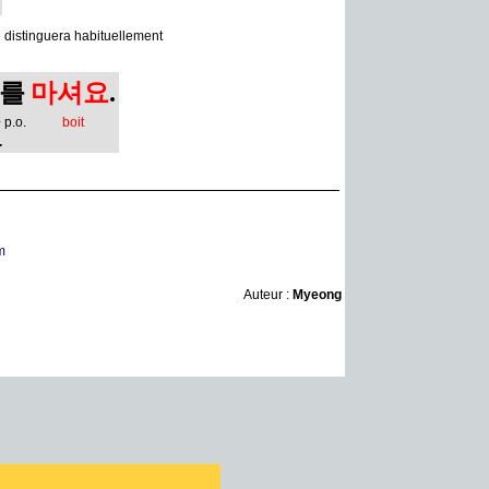
 distinguera habituellement
를
마셔요
.
 p.o.
boit
.
m
Auteur :
Myeong