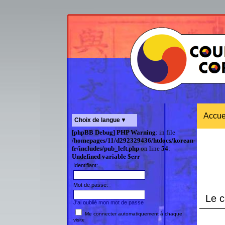
Accue
Choix de langue
[phpBB Debug] PHP Warning
: in file
/homepages/11/d292329436/htdocs/korean-
fr/includes/pub_left.php
on line
54
:
Undefined variable $err
Identifiant:
Mot de passe:
Le co
J'ai oublié mon mot de passe
Me connecter automatiquement à chaque
visite