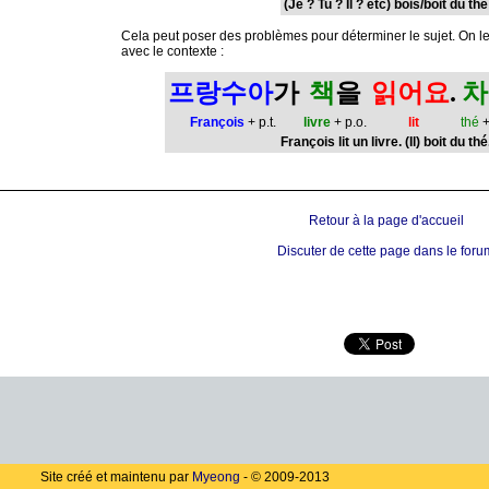
(Je ? Tu ? Il ? etc) bois/boit du thé
Cela peut poser des problèmes pour déterminer le sujet. On le
avec le contexte :
프랑수아
가
책
을
읽어요
.
차
François
+ p.t.
livre
+ p.o.
lit
thé
+
François lit un livre. (Il) boit du thé
Retour à la page d'accueil
Discuter de cette page dans le foru
Site créé et maintenu par
Myeong
- © 2009-2013