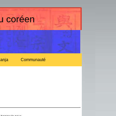
au coréen
anja
Communauté