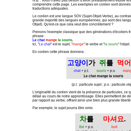
N.B. : Vous n'avez pas besoin d'avoir préalablement étudié le
comprendre cette page. Les exemples en coréen sont donnés à 
traductions adéquates.
Le coréen est une langue SOV (Sujet-Objet-Verbe), au contraire
grande majorité des langues européennes, qui sont des lang
Objet). Qu'est-ce que cela veut dire concrètement ?
Prenons l'exemple classique que des générations d'écoliers fra
phrase :
Le chat
mange
la souris
.
Ici, "
Le chat
" est le sujet, "
mange
" le verbe et "
la souris
" l'objet.
En coréen cette phrase donnera :
고양이
가
쥐
를
먹어
chat
+ p.t.
souris
+ p.o.
man
Le chat mange la souris
(p.t.: particule sujet ; p.o.: particule ob
L'originalité du coréen vient de la présence de particules, ce
détail au cours de notre apprentissage. Elles permettent de déte
par rapport au verbe, offrant ainsi une bien plus grande libert
Par exemple, le sujet pourra être omis
차
를
마셔요
.
thé
+ p.o.
boit