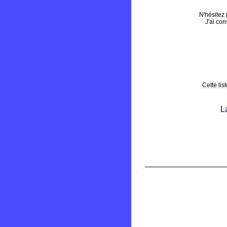
N'hésitez 
J'ai con
Cette lis
L