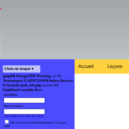
Accueil
Leçons
Choix de langue
[phpBB Debug] PHP Warning
: in file
/homepages/11/d292329436/htdocs/korean-
fr/includes/pub_left.php
on line
54
:
Undefined variable $err
Identifiant:
Mot de passe:
J'ai oublié mon mot de passe
Me connecter automatiquement à chaque
visite