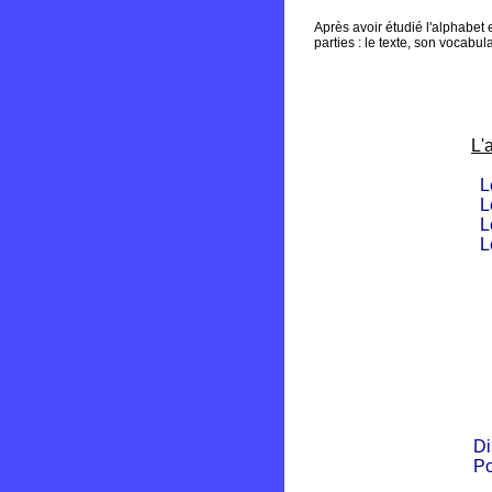
Après avoir étudié l'alphabet
parties : le texte, son vocabu
L'
L
L
L
L
Di
Po