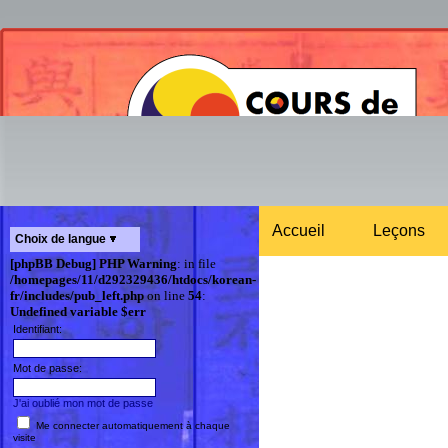
Accueil
Leçons
Choix de langue
[phpBB Debug] PHP Warning
: in file
/homepages/11/d292329436/htdocs/korean-
fr/includes/pub_left.php
on line
54
:
Undefined variable $err
Identifiant:
Mot de passe:
J'ai oublié mon mot de passe
Me connecter automatiquement à chaque
visite