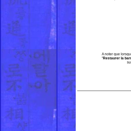
A noter que lorsqu
"
Restaurer la bar
su