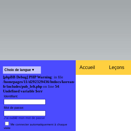
Accueil
Leçons
Choix de langue
[phpBB Debug] PHP Warning
: in file
/homepages/11/d292329436/htdocs/korean-
fr/includes/pub_left.php
on line
54
:
Undefined variable $err
Identifiant:
Mot de passe:
J'ai oublié mon mot de passe
Me connecter automatiquement à chaque
visite