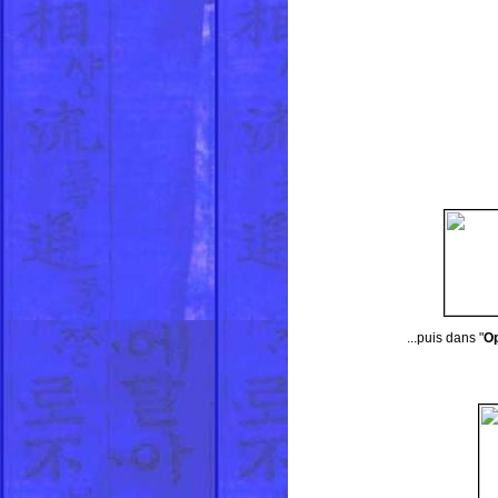
...puis dans "
Op