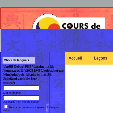
Accueil
Leçons
Choix de langue
[phpBB Debug] PHP Warning
: in file
/homepages/11/d292329436/htdocs/korean-
fr/includes/pub_left.php
on line
54
:
Undefined variable $err
Identifiant:
Mot de passe:
J'ai oublié mon mot de passe
Me connecter automatiquement à chaque
visite