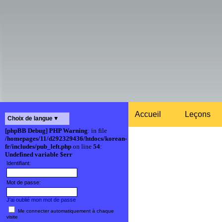
Accueil
Leçons
Choix de langue
[phpBB Debug] PHP Warning
: in file
/homepages/11/d292329436/htdocs/korean-
fr/includes/pub_left.php
on line
54
:
Undefined variable $err
Identifiant:
Mot de passe:
J'ai oublié mon mot de passe
Me connecter automatiquement à chaque
visite