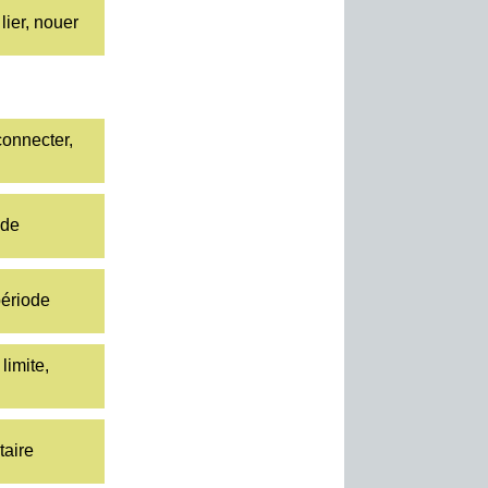
 lier, nouer
connecter,
ade
période
 limite,
taire