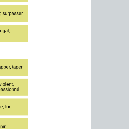
, surpasser
rugal,
rapper, taper
violent,
 passionné
e, fort
anin