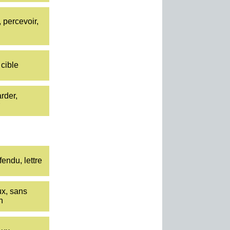
, percevoir,
 cible
arder,
endu, lettre
x, sans
n