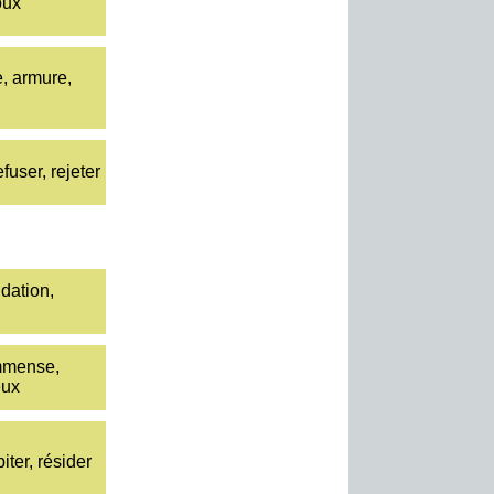
oux
, armure,
efuser, rejeter
dation,
mmense,
eux
iter, résider