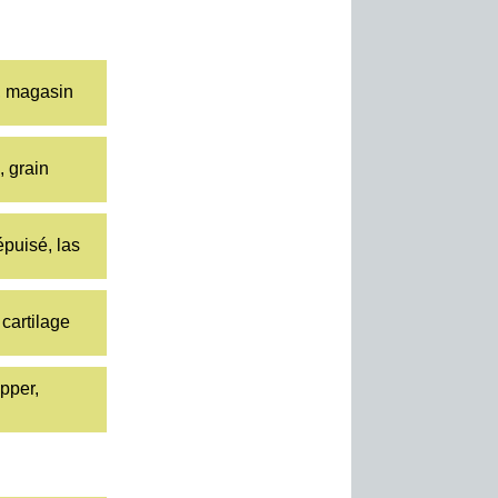
, magasin
, grain
épuisé, las
 cartilage
apper,