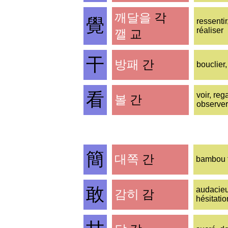
깨달을
각
覺
ressentir
réaliser
깰
교
干
방패
간
bouclier,
看
voir, reg
볼
간
observer
簡
대쪽
간
bambou f
敢
audacieu
감히
감
hésitatio