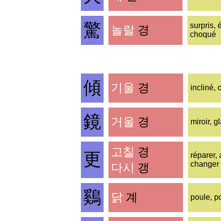
驚
surpris, 
놀랄
경
choqué
傾
기울
경
incliné, 
鏡
거울
경
miroir, g
고칠
경
更
réparer, 
changer
다시
갱
鷄
닭
계
poule, p