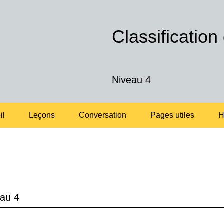
Classification
Niveau 4
il
Leçons
Conversation
Pages utiles
H
au 4