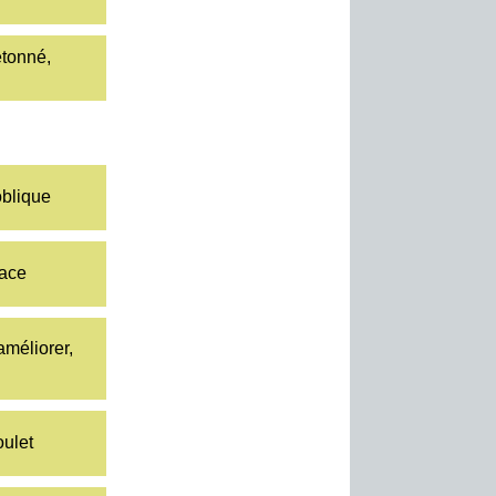
étonné,
oblique
lace
améliorer,
oulet