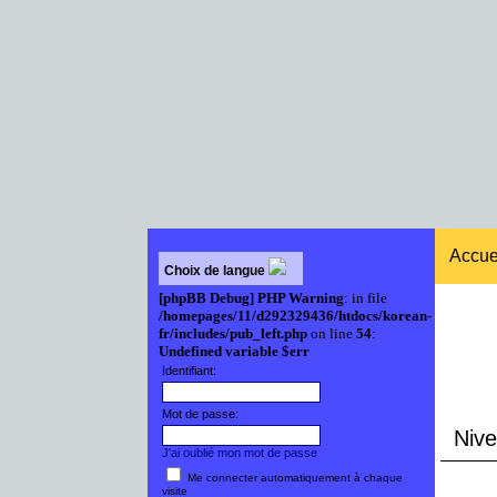
Accue
Choix de langue
[phpBB Debug] PHP Warning
: in file
/homepages/11/d292329436/htdocs/korean-
fr/includes/pub_left.php
on line
54
:
Undefined variable $err
Identifiant:
Mot de passe:
Nive
J'ai oublié mon mot de passe
Me connecter automatiquement à chaque
visite