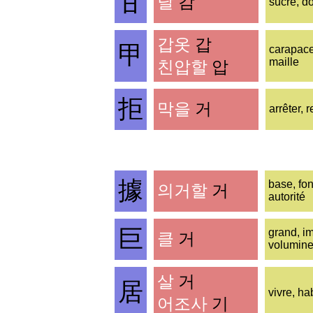
甘
달
감
sucré, d
갑옷
갑
甲
carapace
maille
친압할
압
拒
막을
거
arrêter, r
據
base, fon
의거할
거
autorité
巨
grand, i
클
거
volumin
살
거
居
vivre, hab
어조사
기