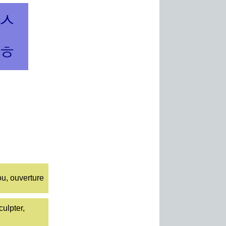
ㅅ
ㅎ
ou, ouverture
culpter,