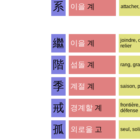
系
이을
계
attacher,
繼
joindre, 
이을
계
relier
階
섬돌
계
rang, gr
季
계절
계
saison, 
戒
frontière,
경계할
계
défense
孤
외로울
고
seul, soli