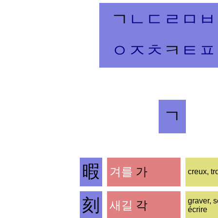
ㄱ
ㄴㄷㄹㅁ
ㅂ
ㅇ
ㅈ
ㅊ
ㅋ
ㅌ
ㅍ
ㄱ
暇
겨를
가
creux, tr
刻
graver, s
새길
각
écrire