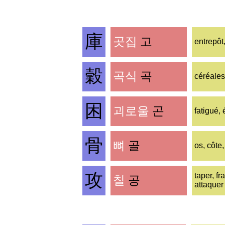
庫
곳집
고
entrepôt
穀
곡식
곡
céréales
困
괴로울
곤
fatigué, 
骨
뼈
골
os, côte,
攻
taper, fr
칠
공
attaquer