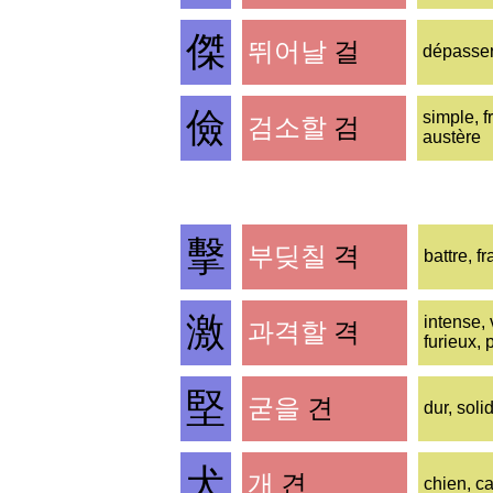
傑
뛰어날
걸
dépasser
儉
simple, f
검소할
검
austère
擊
부딪칠
격
battre, f
激
intense, 
과격할
격
furieux,
堅
굳을
견
dur, solid
犬
개
견
chien, c