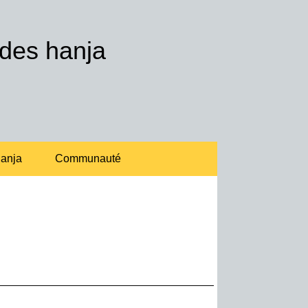
 des hanja
anja
Communauté