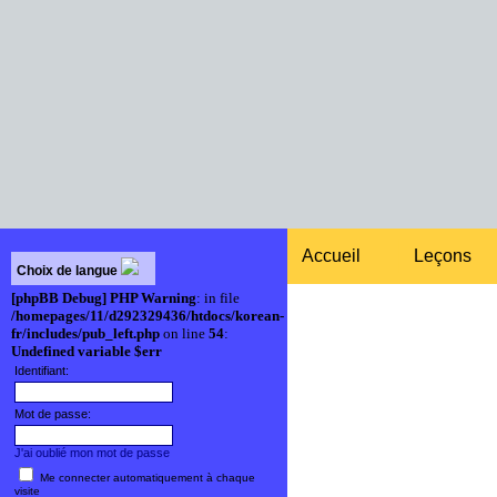
Accueil
Leçons
Choix de langue
[phpBB Debug] PHP Warning
: in file
/homepages/11/d292329436/htdocs/korean-
fr/includes/pub_left.php
on line
54
:
Undefined variable $err
Identifiant:
Mot de passe:
J'ai oublié mon mot de passe
Me connecter automatiquement à chaque
visite