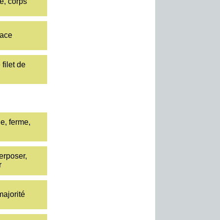
ge, corps
lace
filet de
de, ferme,
terposer,
r
majorité