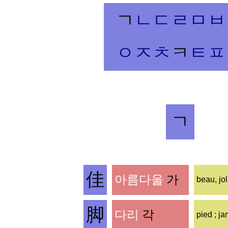
ㄱ
ㄴㄷㄹ
ㅁㅂ
ㅇ
ㅈ
ㅊ
ㅋ
ㅌ
ㅍ
ㄱ
佳
아름다울
가
beau, jol
脚
다리
각
pied ; j