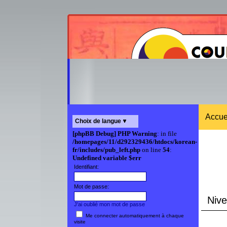
Accue
Choix de langue
[phpBB Debug] PHP Warning
: in file
/homepages/11/d292329436/htdocs/korean-
fr/includes/pub_left.php
on line
54
:
Undefined variable $err
Identifiant:
Mot de passe:
Nivea
J'ai oublié mon mot de passe
Me connecter automatiquement à chaque
visite