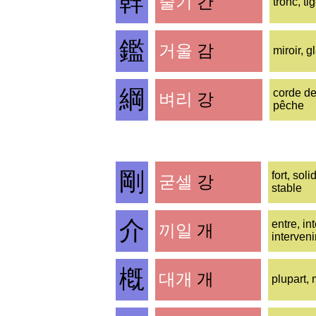
幹
줄기
간
tronc, ti
鑑
거울
감
miroir, g
綱
corde de 
벼리
강
pêche
剛
fort, soli
굳셀
강
stable
介
entre, in
끼일
개
interveni
槪
대개
개
plupart, 