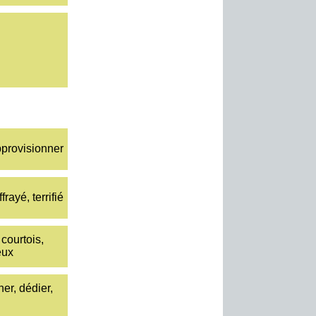
approvisionner
frayé, terrifié
, courtois,
eux
ner, dédier,