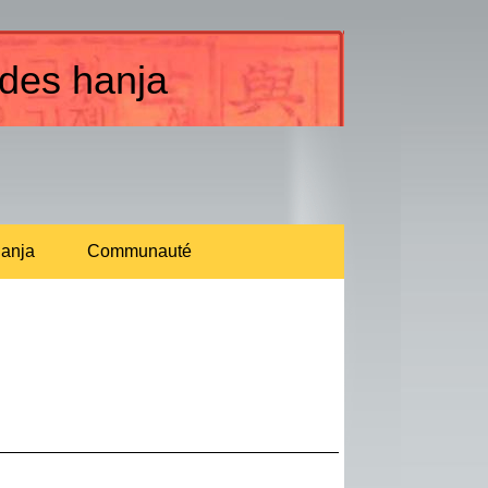
 des hanja
anja
Communauté