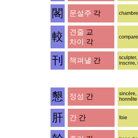
閣
문설주
각
chambre
견줄
교
較
comparer
차이
각
刊
sculpter,
책펴낼
간
inscrire,
懇
sincère, 
정성
간
honnête
肝
간
간
foie