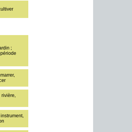
cultiver
rdin ;
période
émarrer,
cer
 rivière,
 instrument,
on