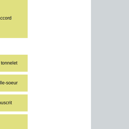
accord
 tonnelet
lle-soeur
uscrit