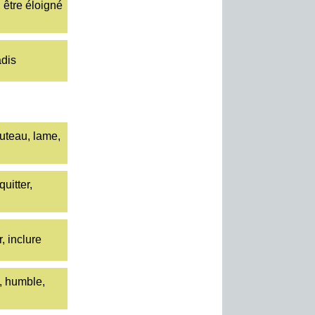
 être éloigné
adis
uteau, lame,
quitter,
, inclure
, humble,