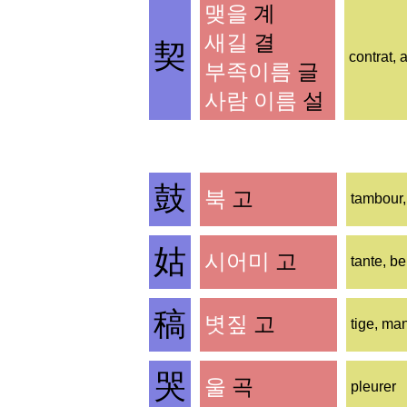
맺을
계
새길
결
契
contrat, 
부족이름
글
사람 이름
설
鼓
북
고
tambour,
姑
시어미
고
tante, be
稿
볏짚
고
tige, man
哭
울
곡
pleurer