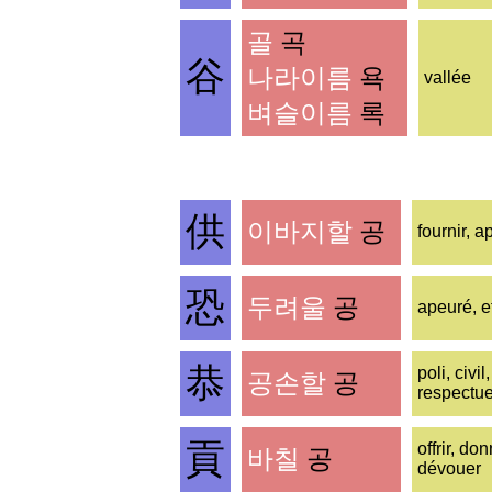
골
곡
谷
나라이름
욕
vallée
벼슬이름
록
供
이바지할
공
fournir, 
恐
두려울
공
apeuré, ef
恭
poli, civil
공손할
공
respectu
貢
offrir, don
바칠
공
dévouer