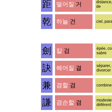
距
distance,
떨어질
거
de
乾
하늘
건
ciel, par
劍
épée, co
칼
검
sabre
訣
séparer, 
헤어질
결
divorcer
兼
겸할
겸
combiner
謙
modeste
겸손할
겸
déférent