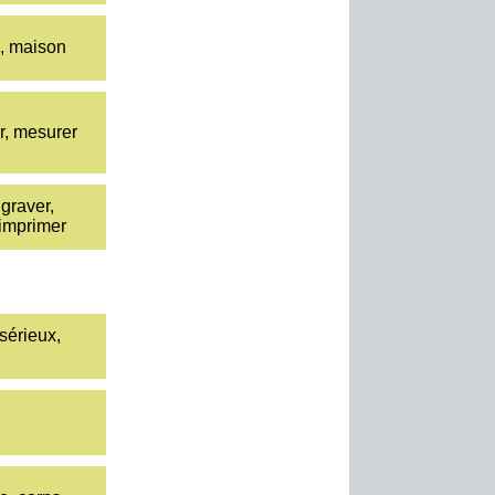
, maison
, mesurer
 graver,
 imprimer
sérieux,