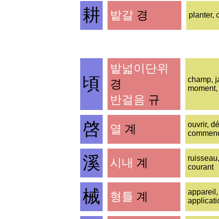
耕
밭갈
경
planter, 
밭넓이단위
頃
champ, ja
경
moment, 
반걸음
규
啓
ouvrir, d
열
계
commen
溪
ruisseau,
시내
계
courant
械
appareil,
형틀
계
applicati